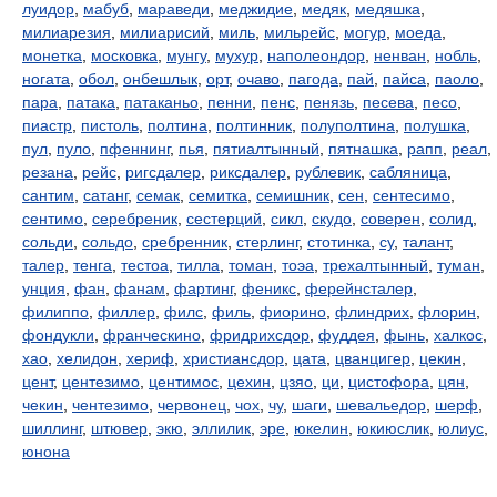
луидор
,
мабуб
,
мараведи
,
меджидие
,
медяк
,
медяшка
,
милиарезия
,
милиарисий
,
миль
,
мильрейс
,
могур
,
моеда
,
монетка
,
московка
,
мунгу
,
мухур
,
наполеондор
,
ненван
,
нобль
,
ногата
,
обол
,
онбешлык
,
орт
,
очаво
,
пагода
,
пай
,
пайса
,
паоло
,
пара
,
патака
,
патаканьо
,
пенни
,
пенс
,
пенязь
,
песева
,
песо
,
пиастр
,
пистоль
,
полтина
,
полтинник
,
полуполтина
,
полушка
,
пул
,
пуло
,
пфеннинг
,
пья
,
пятиалтынный
,
пятнашка
,
рапп
,
реал
,
резана
,
рейс
,
ригсдалер
,
риксдалер
,
рублевик
,
сабляница
,
сантим
,
сатанг
,
семак
,
семитка
,
семишник
,
сен
,
сентесимо
,
сентимо
,
серебреник
,
сестерций
,
сикл
,
скудо
,
соверен
,
солид
,
сольди
,
сольдо
,
сребренник
,
стерлинг
,
стотинка
,
су
,
талант
,
талер
,
тенга
,
тестоа
,
тилла
,
томан
,
тоэа
,
трехалтынный
,
туман
,
унция
,
фан
,
фанам
,
фартинг
,
феникс
,
ферейнсталер
,
филиппо
,
филлер
,
филс
,
филь
,
фиорино
,
флиндрих
,
флорин
,
фондукли
,
франческино
,
фридрихсдор
,
фуддея
,
фынь
,
халкос
,
хао
,
хелидон
,
хериф
,
христиансдор
,
цата
,
цванцигер
,
цекин
,
цент
,
центезимо
,
центимос
,
цехин
,
цзяо
,
ци
,
цистофора
,
цян
,
чекин
,
чентезимо
,
червонец
,
чох
,
чу
,
шаги
,
шевальедор
,
шерф
,
шиллинг
,
штювер
,
экю
,
эллилик
,
эре
,
юкелин
,
юкиюслик
,
юлиус
,
юнона