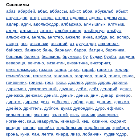
Синонимы
:
абаз
,
абарбей
,
абас
,
аббассы
,
абист
,
абра
,
абукельб
,
абыст
,
август-дор
,
агор
,
агора
,
агорот
,
адаркон
,
адела
,
адельгунта
,
адлер
,
адли
,
адольфсдор
,
албаджар
,
алмышлык
,
алтмыш
,
алтун
,
алтылын
,
алтын
,
альбертинер
,
альбертус
,
альбус
,
альфонсин
,
ангель
,
ангстер
,
анжело
,
анна
,
арбда
,
ас
,
аспер
,
аспра
,
асс
,
ассанази
,
ассарий
,
ат
,
аугустдор
,
ашренеах
,
байокко
,
банкнот
,
бань
,
барнаул
,
барра
,
батцен
,
берлинка
,
бешлык
,
биллон
,
бланкиль
,
бруммер
,
бу
,
буджу
,
бурба
,
вардинг
,
веверица
,
вентино
,
византин
,
византина
,
викториат
,
вильгельмсдор
,
газава
,
ганца
,
гарас
,
гараф
,
гацетта
,
геллер
,
гемиоболон
,
гензеели
,
геновина
,
георгдор
,
гиней
,
гинея
,
гонда
,
гривенник
,
гривна
,
гроз
,
грош
,
даалер
,
дайм
,
дарик
,
дарини
,
даркемон
,
двугривенный
,
двушка
,
дейм
,
дейт
,
денарий
,
денег
,
денежка
,
дензнак
,
деньга
,
деньги
,
денье
,
дим
,
динар
,
динеро
,
диргем
,
дирхем
,
дитк
,
доблеро
,
добра
,
донг
,
доппия
,
драхма
,
дрейер
,
дриттель
,
дублон
,
дукат
,
дупондий
,
дуро
,
ефимок
,
зильтергрош
,
златник
,
золотой
,
игль
,
икилик
,
империал
,
иоганнес
,
каш
,
квадрупль
,
квинарий
,
кеш
,
кизикин
,
кодрант
,
кондор
,
копанг
,
копейка
,
корабельник
,
корабленник
,
крейцер
,
крона
,
куна
,
лан
,
лепта
,
лиард
,
ливр
,
лобанчик
,
лудвигсдор
,