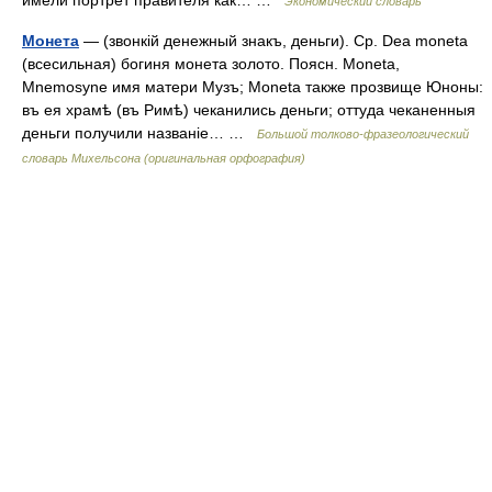
имели портрет правителя как… …
Экономический словарь
Монета
— (звонкій денежный знакъ, деньги). Ср. Dea moneta
(всесильная) богиня монета золото. Поясн. Moneta,
Mnemosyne имя матери Музъ; Moneta также прозвище Юноны:
въ ея храмѣ (въ Римѣ) чеканились деньги; оттуда чеканенныя
деньги получили названіе… …
Большой толково-фразеологический
словарь Михельсона (оригинальная орфография)