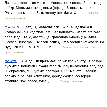
Двадцатикопеечная монета. Монета в три пенса. 2. только ед.,
собир. Металлические деньги (офиц.). Звонкая монета.
Разменная монета. Бить монету (см. бить). 3.… …
Толковый
словарь Ушакова
МОНЕТА
— (лат.). 1) металлический знак с надписью и
изображением, ходячая чеканная ценность, известного веса и
пробы; деньга. 2) советница, прозвание Юноны у римлян.
Словарь иностранных слов, вошедших в состав русского языка.
Чудинов А.Н., 1910. МОНЕТА… …
Словарь иностранных слов
русского языка
монета
— См. деньги принимать за чистую монету... Словарь
русских синонимов и сходных по смыслу выражений. под. ред.
Н. Абрамова, М.: Русские словари, 1999. монета шиллинг,
сольдо, византин, чентезимо, фридрихсдор, сестерций,
стотинка, чох, паоло, туман,… …
Словарь синонимов